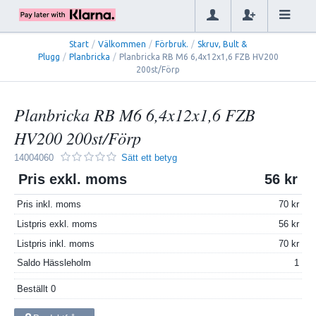
Start
/
Välkommen
/
Förbruk.
/
Skruv, Bult &
Plugg
/
Planbricka
/
Planbricka RB M6 6,4x12x1,6 FZB HV200
200st/Förp
Planbricka RB M6 6,4x12x1,6 FZB
HV200 200st/Förp
14004060
Sätt ett betyg
Pris exkl. moms
56
Pris inkl. moms
70
Listpris exkl. moms
56
Listpris inkl. moms
70
Saldo Hässleholm
1
Beställt
0