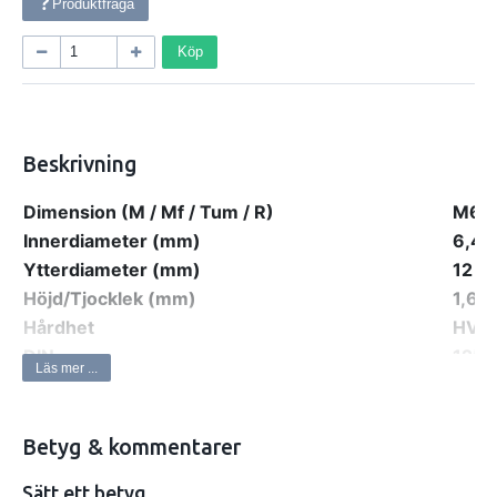
Produktfråga
Köp
Beskrivning
Dimension (M / Mf / Tum / R)
M6
Innerdiameter (mm)
6,4
Ytterdiameter (mm)
12
Höjd/Tjocklek (mm)
1,6
Hårdhet
HV2
DIN
125
Läs mer ...
ISO
708
Korrosionsklass
C1
Ytbehandlingsstandard
ISO 
Betyg & kommentarer
Ytbehandling
FZB
Sätt ett betyg