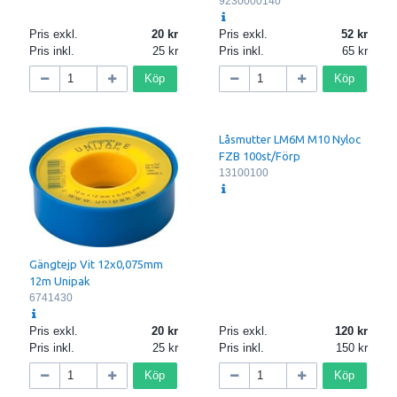
9230000140
Pris exkl.
20
Pris exkl.
52
Pris inkl.
25
Pris inkl.
65
Köp
Köp
Låsmutter LM6M M10 Nyloc
FZB 100st/Förp
13100100
Gängtejp Vit 12x0,075mm
12m Unipak
6741430
Pris exkl.
20
Pris exkl.
120
Pris inkl.
25
Pris inkl.
150
Köp
Köp