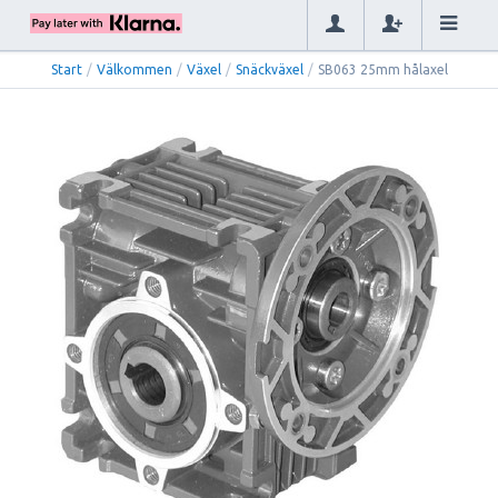
Start
/
Välkommen
/
Växel
/
Snäckväxel
/
SB063 25mm hålaxel