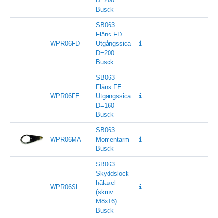
D=200
Busck
SB063
Fläns FD
WPR06FD
Utgångssida
D=200
Busck
SB063
Fläns FE
WPR06FE
Utgångssida
D=160
Busck
SB063
WPR06MA
Momentarm
Busck
SB063
Skyddslock
hålaxel
WPR06SL
(skruv
M8x16)
Busck