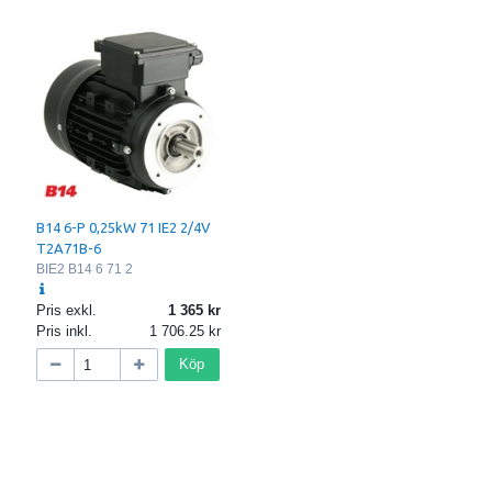
B14 6-P 0,25kW 71 IE2 2/4V
T2A71B-6
BIE2 B14 6 71 2
Pris exkl.
1 365
Pris inkl.
1 706.25
Köp