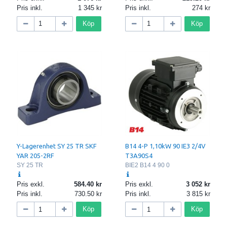
Pris inkl.
1 345
Pris inkl.
274
Köp
Köp
Y-Lagerenhet SY 25 TR SKF
B14 4-P 1,10kW 90 IE3 2/4V
YAR 205-2RF
T3A90S4
SY 25 TR
BIE2 B14 4 90 0
Pris exkl.
584.40
Pris exkl.
3 052
Pris inkl.
730.50
Pris inkl.
3 815
Köp
Köp