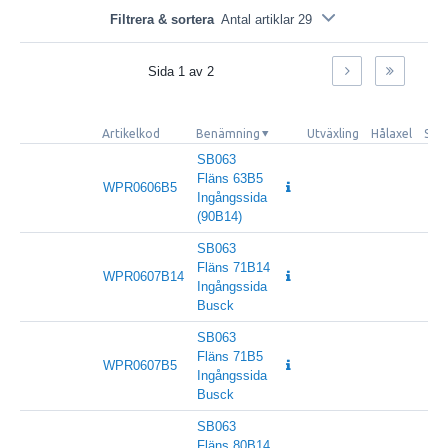
Filtrera & sortera
Antal artiklar 29
Sida
1
av
2
Artikelkod
Benämning
Utväxling
Hålaxel
Sal
SB063
Fläns 63B5
WPR0606B5
Ingångssida
(90B14)
SB063
Fläns 71B14
WPR0607B14
Ingångssida
Busck
SB063
Fläns 71B5
WPR0607B5
Ingångssida
Busck
SB063
Fläns 80B14