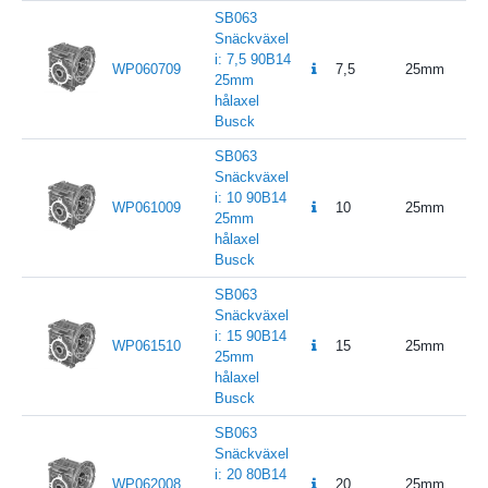
SB063
Snäckväxel
i: 7,5 90B14
WP060709
7,5
25mm
25mm
hålaxel
Busck
SB063
Snäckväxel
i: 10 90B14
WP061009
10
25mm
25mm
hålaxel
Busck
SB063
Snäckväxel
i: 15 90B14
WP061510
15
25mm
25mm
hålaxel
Busck
SB063
Snäckväxel
i: 20 80B14
WP062008
20
25mm