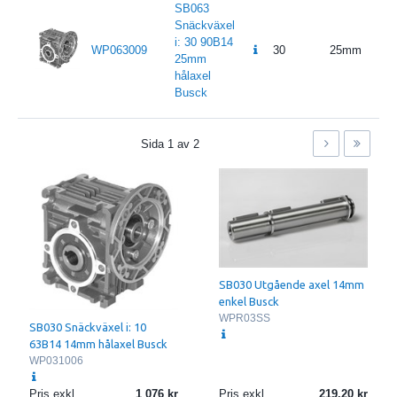
SB063
Snäckväxel
i: 30 90B14
WP063009
30
25mm
25mm
hålaxel
Busck
Sida
1
av
2
SB030 Utgående axel 14mm
enkel Busck
WPR03SS
SB030 Snäckväxel i: 10
63B14 14mm hålaxel Busck
WP031006
Pris exkl.
1 076
Pris exkl.
219.20