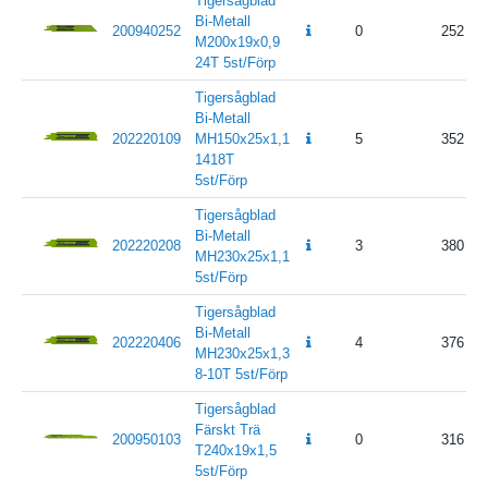
Tigersågblad
Bi-Metall
200940252
0
252
M200x19x0,9
24T 5st/Förp
Tigersågblad
Bi-Metall
202220109
MH150x25x1,1
5
352
1418T
5st/Förp
Tigersågblad
Bi-Metall
202220208
3
380
MH230x25x1,1
5st/Förp
Tigersågblad
Bi-Metall
202220406
4
376
MH230x25x1,3
8-10T 5st/Förp
Tigersågblad
Färskt Trä
200950103
0
316
T240x19x1,5
5st/Förp