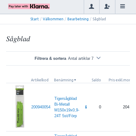
Start
/
Välkommen
/
Bearbetning
/
Sågblad
Sågblad
Filtrera & sortera
Antal artiklar 7
Artikelkod
Benämning
Saldo
Pris exkl.moms
Tigersågblad
Bi-Metall
200940054
0
204
M150x19x0,9-
24T 5st/Förp