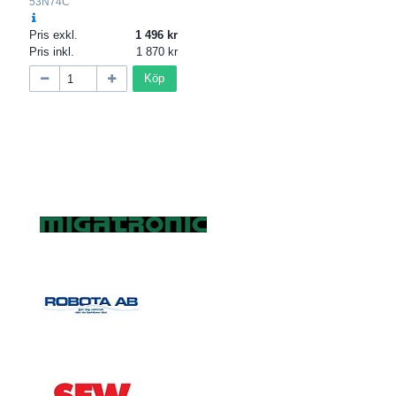
53N74C
Pris exkl.
1 496
Pris inkl.
1 870
Köp