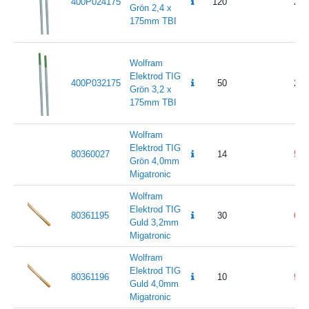
400P024175
120
24
Grön 2,4 x
175mm TBI
Wolfram
Elektrod TIG
400P032175
50
28
Grön 3,2 x
175mm TBI
Wolfram
Elektrod TIG
80360027
14
52
Grön 4,0mm
Migatronic
Wolfram
Elektrod TIG
80361195
30
60
Guld 3,2mm
Migatronic
Wolfram
Elektrod TIG
80361196
10
92
Guld 4,0mm
Migatronic