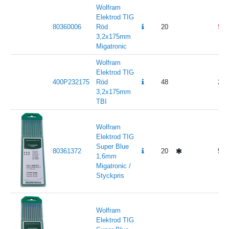
Wolfram
Elektrod TIG
80360006
Röd
20
52
3,2x175mm
Migatronic
Wolfram
Elektrod TIG
400P232175
Röd
48
28
3,2x175mm
TBI
Wolfram
Elektrod TIG
Super Blue
80361372
20
56
1,6mm
Migatronic /
Styckpris
Wolfram
Elektrod TIG