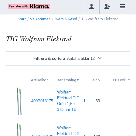
Start
/
Välkommen
/
Svets & Gasol
/
TIG Wolfram Elektrod
TIG Wolfram Elektrod
Filtrera & sortera
Antal artiklar 12
Artikelkod
Benämning
Saldo
Pris exkl.mo
Wolfram
Elektrod TIG
400P016175
63
16
Grön 1,6 x
175mm TBI
Wolfram
Elektrod TIG