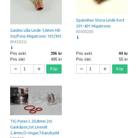
Spännhuv Stora Linde Kort
201-401 Migatronic
Gaslins Lilla Linde 1,6mm HD
80300200
5st/Förp Migatronic 101/301
80410211
Pris exkl.
396
Pris exkl.
44
Pris inkl.
495
Pris inkl.
55
Köp
Köp
TIG Pyrex L 20,8mm 2st
Gaskåpor,2st Linsnät
2,4mm,O-ringar,Titanskydd