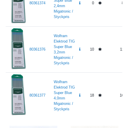
Super Blue
80361374
0
88
2,4mm
Migatronic /
Styckpris
Wolfram
Elektrod TIG
Super Blue
80361376
10
112
3,2mm
Migatronic /
Styckpris
Wolfram
Elektrod TIG
Super Blue
80361377
18
168
4,0mm
Migatronic /
Styckpris