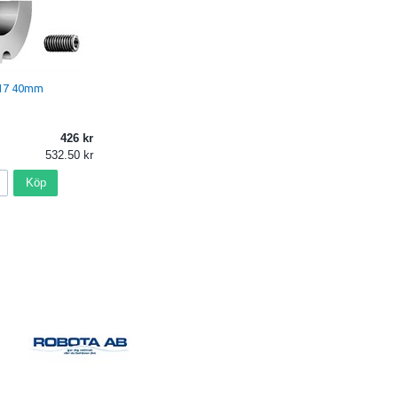
517 40mm
426
532.50
Köp