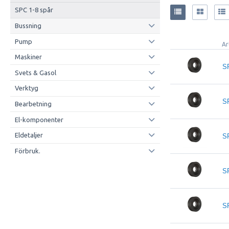
SPC 1-8 spår
Bussning
Pump
Ar
Maskiner
S
Svets & Gasol
Verktyg
S
Bearbetning
El-komponenter
Eldetaljer
S
Förbruk.
S
S