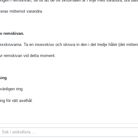
gen i remskivan, se till att de tre skruvhålen är i linje med varandra, dra där
eras mittemot varandra.
v remskivan.
xskruvarna. Ta en insexskruv och skruva in den i det tredje hålet (det mitters
ur remskivan vid detta moment.
ning
vänligen ring.
g för rätt axelhål.