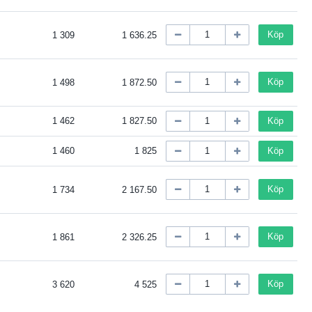
Köp
1 309
1 636.25
Köp
1 498
1 872.50
1 462
1 827.50
Köp
1 460
1 825
Köp
Köp
1 734
2 167.50
Köp
1 861
2 326.25
Köp
3 620
4 525