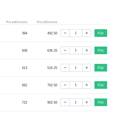
Pris exkl.moms
Pris inkl.moms
Köp
394
492.50
Köp
509
636.25
Köp
413
516.25
Köp
562
702.50
Köp
722
902.50