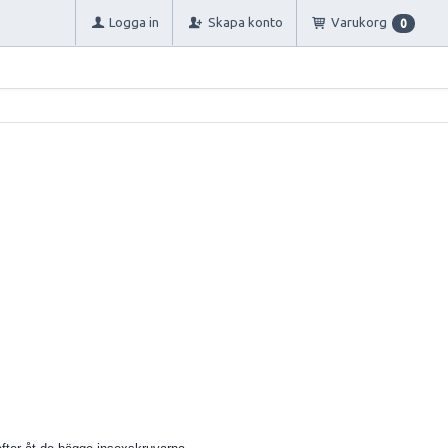
Logga in
Skapa konto
Varukorg
0