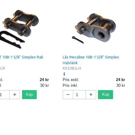
 10B-1 5/8" Simplex Rak
Lås Mecaline 10B-1 5/8" Simplex
Halvlänk
1LR
KK10B1LH
l.
24
Pris exkl.
24
l.
30
Pris inkl.
30
Köp
Köp