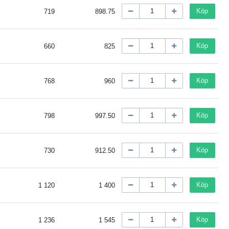
Köp
719
898.75
Köp
660
825
Köp
768
960
Köp
798
997.50
Köp
730
912.50
Köp
1 120
1 400
Köp
1 236
1 545