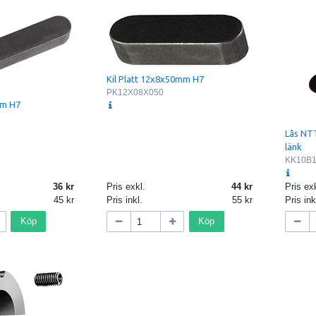
Kil Platt 12x8x50mm H7
PK12X08X050
mm H7
Lås NTT
länk
KK10B
36
Pris exkl.
44
Pris exk
45
Pris inkl.
55
Pris ink
Köp
Köp