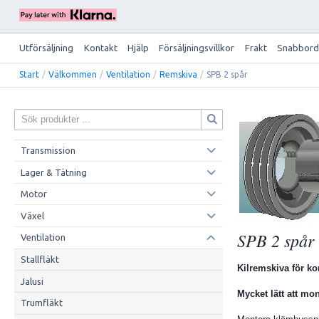
Utförsäljning
Kontakt
Hjälp
Försäljningsvillkor
Frakt
Snabbord
Start
/
Välkommen
/
Ventilation
/
Remskiva
/
SPB 2 spår
Transmission
Lager & Tätning
Motor
Växel
SPB 2 spår
Ventilation
Stallfläkt
Kilremskiva för k
Jalusi
Mycket lätt att mon
Trumfläkt