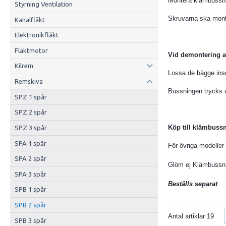
Montera klämbussnin
Styrning Ventilation
Skruvarna ska mont
Kanalfläkt
Elektronikfläkt
Fläktmotor
Vid demontering a
Kilrem
Lossa de bägge inse
Remskiva
Bussningen trycks 
SPZ 1 spår
SPZ 2 spår
Köp till klämbuss
SPZ 3 spår
SPA 1 spår
För övriga modeller 
SPA 2 spår
Glöm ej Klämbussnin
SPA 3 spår
Beställs separat
SPB 1 spår
SPB 2 spår
Antal artiklar
19
SPB 3 spår