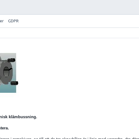
er
GDPR
onisk klämbussning.
tera.