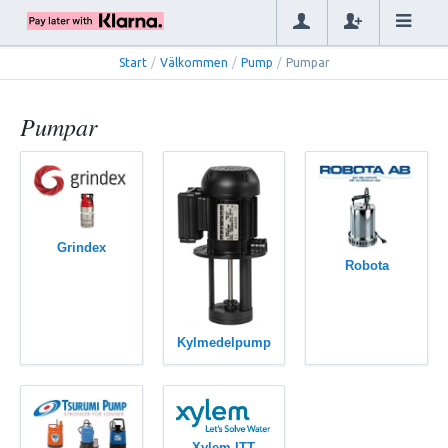
Start
/
Välkommen
/
Pump
/
Pumpar
Pumpar
Grindex
Robota
Kylmedelpump
Xylem ITT