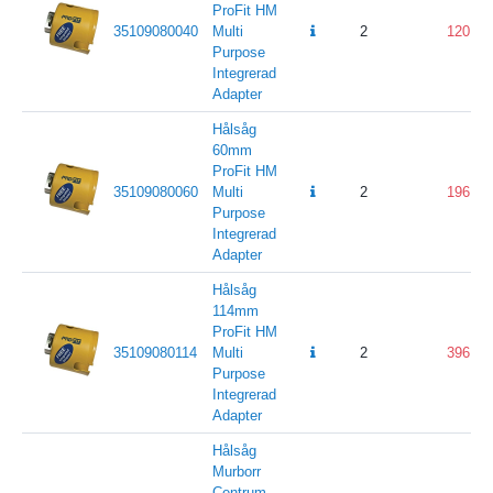
ProFit HM
35109080040
Multi
2
120
Purpose
Integrerad
Adapter
Hålsåg
60mm
ProFit HM
35109080060
Multi
2
196
Purpose
Integrerad
Adapter
Hålsåg
114mm
ProFit HM
35109080114
Multi
2
396
Purpose
Integrerad
Adapter
Hålsåg
Murborr
Centrum