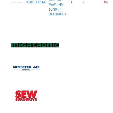
35101008114
2
84
ProFit HM
16-30mm
DDH1MPCT