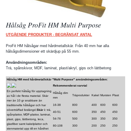
Hålsåg ProFit HM Multi Purpose
UTGÅENDE PRODUKTER - BEGRÄNSAT ANTAL
ProFit HM hålsågar med hårdmetallskär. Från 40 mm har alla
hålsågsdimensioner ett skärdjup på 55 mm.
Användningsområden:
Trä, spånskivor, MDF, laminat, plast/akryl, gips och lättbetong
Hålsåg HM med hårdmetallskär "Multi Purpose" användningsområden:
Rekommenderat varvtal
En perfekt hålsåg för upptagning
Hålsåg dim
Träprodukter
Kakel
Mursten
Plast
av hål i de flesta material. Skär
mm
mer än 10 gr snabbare än
16-38
800
400
600
600
traditionella hålsågar och har
oöverträffad livslängd.
Skär i:
trä,
40-51
600
350
450
450
spånplattor, MDF-plattor, laminat,
54-76
500
300
350
350
plast, gips, lättbetong, leca,
glasfiber samt kakelplattor och
80-108
300
200
250
250
stenmaterial upp till en hårdhet