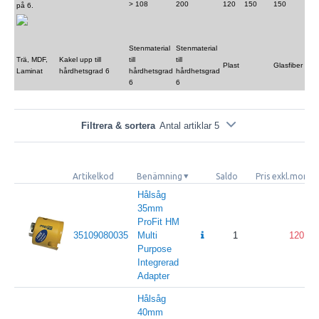
> 108
200
120
150
150
på 6.
Stenmaterial
Stenmaterial
Trä, MDF,
Kakel upp till
till
till
Plast
Glasfiber
Laminat
hårdhetsgrad 6
hårdhetsgrad
hårdhetsgrad
6
6
Filtrera & sortera
Antal artiklar 5
Artikelkod
Benämning
Saldo
Pris exkl.moms
Hålsåg
35mm
ProFit HM
35109080035
Multi
1
120
Purpose
Integrerad
Adapter
Hålsåg
40mm