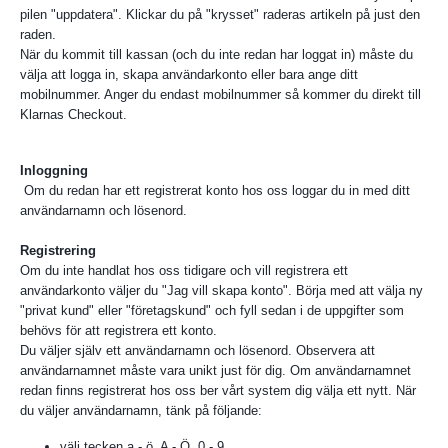
pilen "uppdatera". Klickar du på "krysset" raderas artikeln på just den
raden.
När du kommit till kassan (och du inte redan har loggat in) måste du
välja att logga in, skapa användarkonto eller bara ange ditt
mobilnummer. Anger du endast mobilnummer så kommer du direkt till
Klarnas Checkout.
Inloggning
Om du redan har ett registrerat konto hos oss loggar du in med ditt
användarnamn och lösenord.
Registrering
Om du inte handlat hos oss tidigare och vill registrera ett
användarkonto väljer du "Jag vill skapa konto". Börja med att välja ny
"privat kund" eller "företagskund" och fyll sedan i de uppgifter som
behövs för att registrera ett konto.
Du väljer själv ett användarnamn och lösenord. Observera att
användarnamnet måste vara unikt just för dig. Om användarnamnet
redan finns registrerat hos oss ber vårt system dig välja ett nytt. När
du väljer användarnamn, tänk på följande:
välj tecken a - ö, A - Ö, 0 - 9