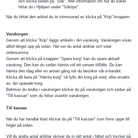
och klicka sedan på "Sök". Mer information om hur du söker
hittar du i Hjälpen under "Söktips".
När du hittat den artikel du är intresserad av klicka på "Köp"-knappen.
Varukorgen
Genom att klicka "Köp" läggs artikeln i din varukorg. Varukorgen visas
alltid längst upp på sidan. Här ser du antal artiklar och total
ordersumma.
Genom att klicka på knappen "Spara korg" kan du spara aktuell
varukorg. Den kan du sedan hämta vid ett senare tillfälle. Du kan
hämta den idag eller en annan gång när du besöker vår e-handel.
Klicka då bara på "Hämta korg" så fylls din korg på med, eller ersätts
av, din sparade korg.
Behöver du ändra i varukorgen klickar du på varukorgen och sedan på
"Till kassan" som du hittar ovanför varukorgen.
Till kassan
När du har handlat klart klickar du på "Till kassan" som finns uppe till
höger på sidan.
Vill du ändra antal artiklar skriver du in rätt antal i fältet och trycker på