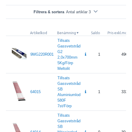
Filtrera & sortera
Antal artiklar 3
Artikelkod
Benämning
Saldo
Pris exkl.moms
Tillsats
Gassvetstråd
G2
9MG220R001
1
496
2,0x700mm
5Kg/Förp
Meltolit
Tillsats
Gassvetstråd
SB
64015
1
332
Aluminiumlod
580F
7st/Förp
Tillsats
Gassvetstråd
SB