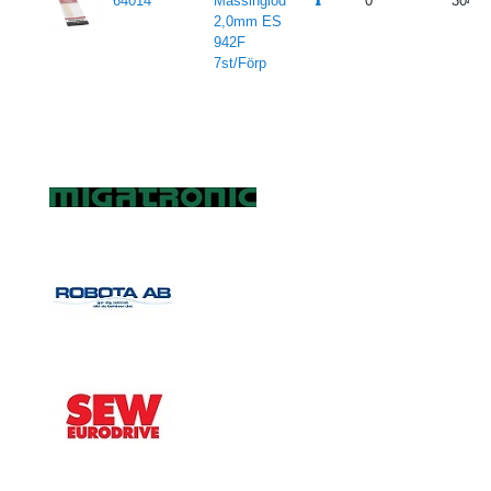
64014
Mässinglod
0
304
2,0mm ES
942F
7st/Förp