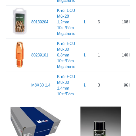
Migatronic
K-rör ECU
M6x28
80139204
1,2mm
6
108
10st/Förp
Migatronic
K-rör ECU
M8x30
80239101
0,8mm
1
140
10st/Förp
Migatronic
K-rör ECU
M8x30
M8X30 1,4
3
96
1,4mm
10st/Förp