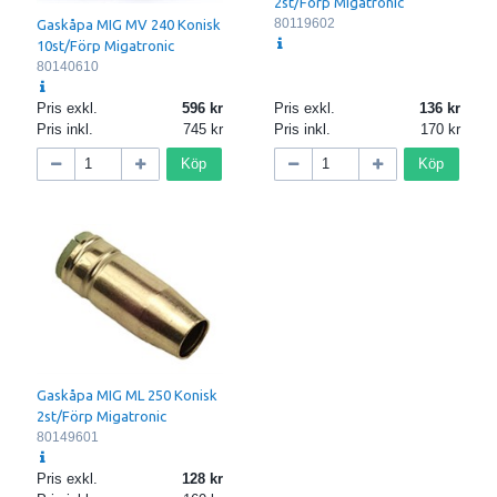
2st/Förp Migatronic
80119602
Gaskåpa MIG MV 240 Konisk
10st/Förp Migatronic
80140610
Pris exkl.
596
Pris exkl.
136
Pris inkl.
745
Pris inkl.
170
Köp
Köp
Gaskåpa MIG ML 250 Konisk
2st/Förp Migatronic
80149601
Pris exkl.
128