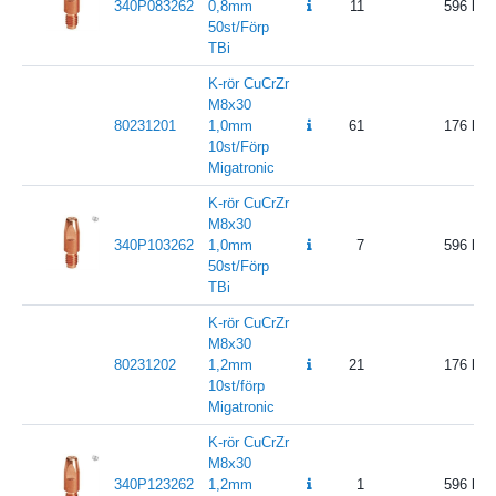
340P083262
0,8mm
11
596
50st/Förp
TBi
K-rör CuCrZr
M8x30
80231201
1,0mm
61
176
10st/Förp
Migatronic
K-rör CuCrZr
M8x30
340P103262
1,0mm
7
596
50st/Förp
TBi
K-rör CuCrZr
M8x30
80231202
1,2mm
21
176
10st/förp
Migatronic
K-rör CuCrZr
M8x30
340P123262
1,2mm
1
596