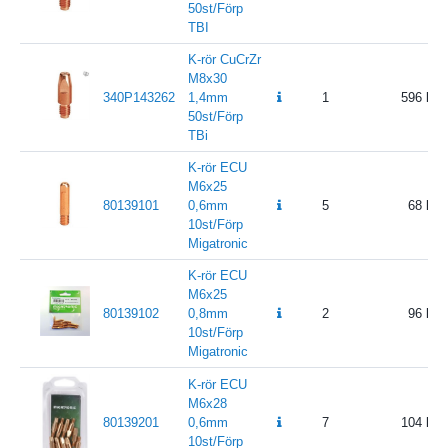
50st/Förp
TBI
K-rör CuCrZr
M8x30
340P143262
1,4mm
1
596
50st/Förp
TBi
K-rör ECU
M6x25
80139101
0,6mm
5
68
10st/Förp
Migatronic
K-rör ECU
M6x25
80139102
0,8mm
2
96
10st/Förp
Migatronic
K-rör ECU
M6x28
80139201
0,6mm
7
104
10st/Förp