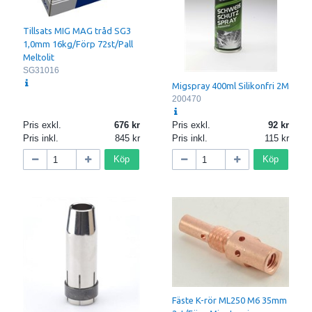
Tillsats MIG MAG tråd SG3
1,0mm 16kg/Förp 72st/Pall
Meltolit
SG31016
Migspray 400ml Silikonfri 2M
200470
Pris exkl.
676
Pris exkl.
92
Pris inkl.
845
Pris inkl.
115
Köp
Köp
Fäste K-rör ML250 M6 35mm