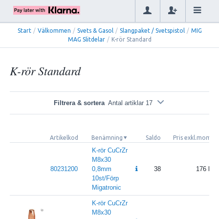
Start
/
Välkommen
/
Svets & Gasol
/
Slangpaket / Svetspistol
/
MIG
MAG Slitdelar
/
K-rör Standard
K-rör Standard
Filtrera & sortera
Antal artiklar 17
Artikelkod
Benämning
Saldo
Pris exkl.moms
K-rör CuCrZr
M8x30
80231200
0,8mm
38
176
10st/Förp
Migatronic
K-rör CuCrZr
M8x30