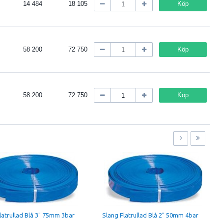
14 484
18 105
Köp
58 200
72 750
Köp
58 200
72 750
Köp
latrullad Blå 3" 75mm 3bar
Slang Flatrullad Blå 2" 50mm 4bar