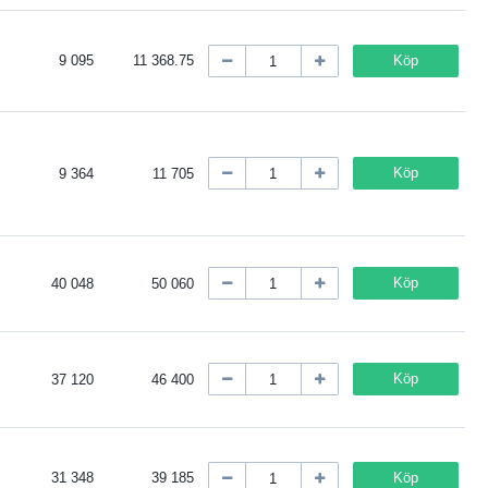
9 095
11 368.75
Köp
Köp
9 364
11 705
Köp
40 048
50 060
Köp
37 120
46 400
31 348
39 185
Köp