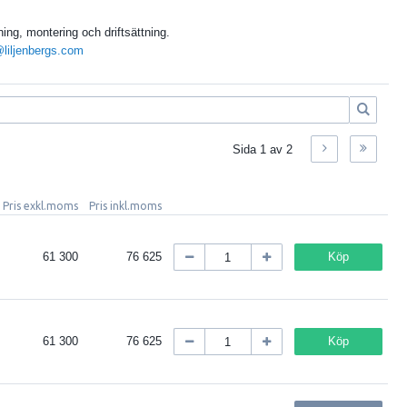
ing, montering och driftsättning.
liljenbergs.com
Sida
1
av
2
Pris exkl.moms
Pris inkl.moms
61 300
76 625
Köp
61 300
76 625
Köp