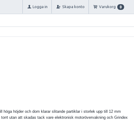
Logga in
Skapa konto
Varukorg
0
 höga höjder och dom klarar slitande partiklar i storlek upp till 12 mm
å torrt utan att skadas tack vare elektronisk motorövervakning och Grindex