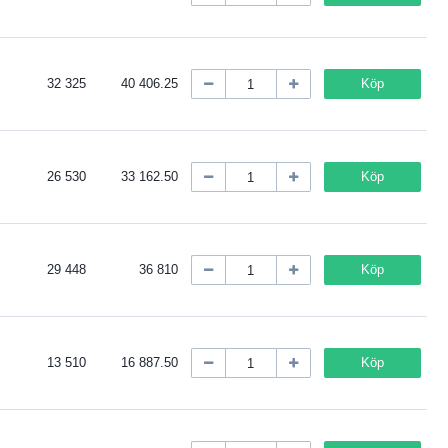
32 325
40 406.25
Köp
26 530
33 162.50
Köp
29 448
36 810
Köp
13 510
16 887.50
Köp