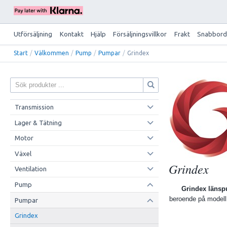
Utförsäljning
Kontakt
Hjälp
Försäljningsvillkor
Frakt
Snabbord
Start
/
Välkommen
/
Pump
/
Pumpar
/
Grindex
Transmission
Lager & Tätning
Motor
Växel
Grindex
Ventilation
Pump
Grindex läns
beroende på modell.
Pumpar
Grindex