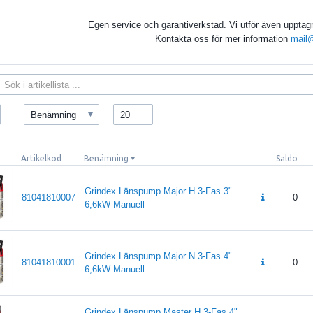
Egen service och garantiverkstad. Vi utför även upptagn
Kontakta oss för mer information
mail@
Benämning
20
Artikelkod
Benämning
Saldo
Grindex Länspump Major H 3-Fas 3"
81041810007
0
6,6kW Manuell
Grindex Länspump Major N 3-Fas 4"
81041810001
0
6,6kW Manuell
Grindex Länspump Master H 3-Fas 4"