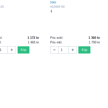
50m
-25
410405-50
l.
1 172
Pris exkl.
1 360
l.
1 465
Pris inkl.
1 700
Köp
Köp