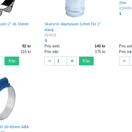
25m
410406
ustri 2" 45-55mm
Skarvrör Aluminium 52mm för 2"
slang
410411
92
Pris exkl.
140
Pris exk
115
Pris inkl.
175
Pris ink
Köp
Köp
:32 50-65mm ABA