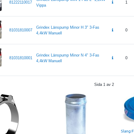
81222110017
1
Vippa
Grindex Länspump Minor H 3" 3-Fas
81031810007
0
4,4kW Manuell
Grindex Länspump Minor N 4" 3-Fas
81031810001
0
4,4kW Manuell
Sida
1
av
2
Slang F