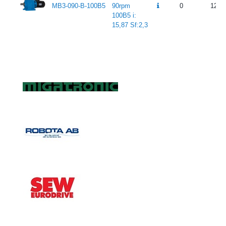
MB3-090-B-100B5
90rpm
0
12 4
100B5 i:
15,87 Sf:2,3