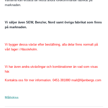
växlarna kan ersätta de flesta andra förekommande fabrikat på
marknaden.
Vi säljer även SEW, Benzler, Nord samt övriga fabrikat som finns
på marknaden.
Vi bygger dessa växlar efter beställning, alla delar finns normalt på
vårt lager i Hässleholm.
Vi har även andra utväxlingar och kombinationer än vad som visas
här.
Kontakta oss för mer information. 0451-381880
mail@liljenbergs.com
Måttskiss