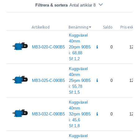
Filtrera & sortera
Antal artiklar 8
Artikelkod
Benämning
Saldo
Pris exkl.
Kuggväxel
40mm
MB3-020-C-090B5
20rpm 90B5
0
12 4
i: 68,88
Sf:1,2
Kuggväxel
40mm
MB3-025-C-090B5
25rpm 90B5
0
12 4
i: 55,78
Sf:1,5
Kuggväxel
40mm
MB3-032-C-090B5
32rpm 90B5
0
12 4
i: 45,6
Sf:1,8
Kuggväxel