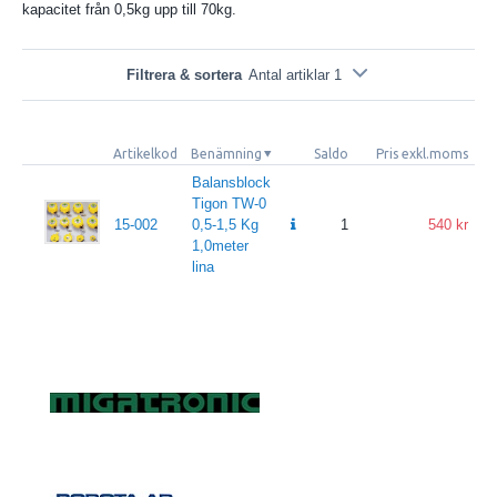
kapacitet från 0,5kg upp till 70kg.
Filtrera & sortera
Antal artiklar 1
Artikelkod
Benämning
Saldo
Pris exkl.moms
Pr
Balansblock
Tigon TW-0
15-002
0,5-1,5 Kg
1
540
1,0meter
lina