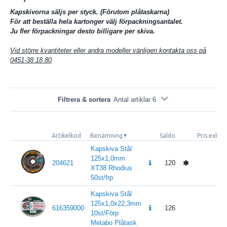
Kapskivorna säljs per styck. (Förutom plåtaskarna)
För att beställa hela kartonger välj förpackningsantalet.
Ju fler förpackningar desto billigare per skiva.
Vid större kvantiteter eller andra modeller vänligen kontakta oss på
0451-38 18 80
Filtrera & sortera
Antal artiklar 6
Artikelkod
Benämning
Saldo
Pris exkl
Kapskiva Stål
125x1,0mm
204621
120
XT38 Rhodius
50st/frp
Kapskiva Stål
125x1,0x22,3mm
616359000
126
1
10st/Förp
Metabo Plåtask