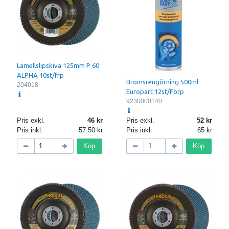
Lamellslipskiva 125mm P 60
ALPHA 10st/frp
Bromsrengörning 500ml
204018
Europart 12st/Förp
9230000140
Pris exkl.
46
Pris exkl.
52
Pris inkl.
57.50
Pris inkl.
65
Köp
Köp