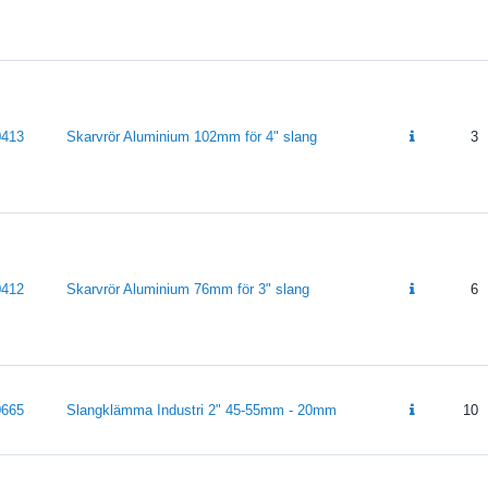
0413
Skarvrör Aluminium 102mm för 4" slang
3
0412
Skarvrör Aluminium 76mm för 3" slang
6
0665
Slangklämma Industri 2" 45-55mm - 20mm
10