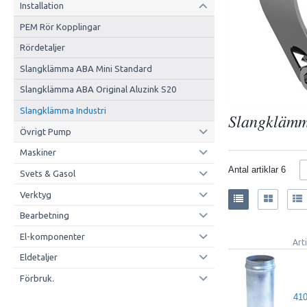
Installation
PEM Rör Kopplingar
Rördetaljer
Slangklämma ABA Mini Standard
Slangklämma ABA Original Aluzink S20
Slangklämma Industri
Slangklämm
Övrigt Pump
Maskiner
Antal artiklar
6
Svets & Gasol
Verktyg
Bearbetning
El-komponenter
Art
Eldetaljer
Förbruk.
41