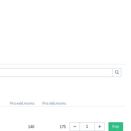
Pris exkl.moms
Pris inkl.moms
Köp
140
175