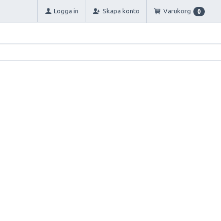
Logga in
Skapa konto
Varukorg
0