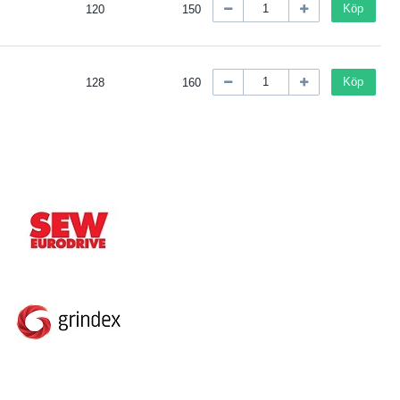
Köp
120
150
Köp
128
160