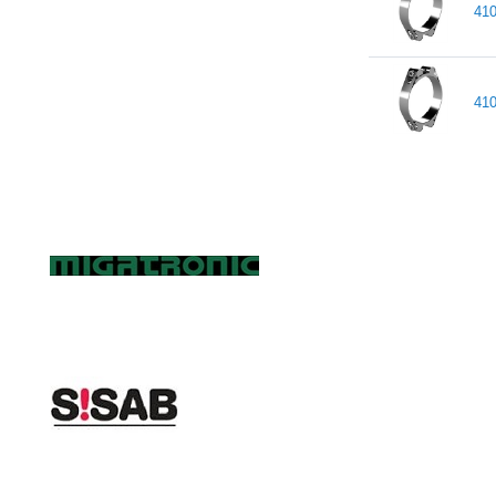
41
41