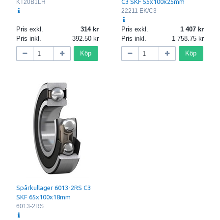
C3 SKF 55x100x25mm
KT20B1LH
22211 EK/C3
Pris exkl.
314
Pris exkl.
1 407
Pris inkl.
392.50
Pris inkl.
1 758.75
Köp
Köp
Spårkullager 6013-2RS C3
SKF 65x100x18mm
6013-2RS