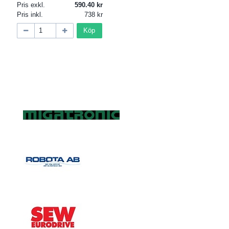
Pris exkl.
590.40
Pris inkl.
738
Köp