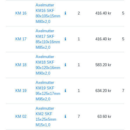
Axelmutter
KM16 SKF
KM 16
2
416.40
520.
80x105x15mm
M80x2,0
Axelmutter
KM17 SKF
KM 17
1
416.40
520.
85x110x16mm
M85x2,0
Axelmutter
KM18 SKF
KM 18
1
583.20
7
90x120x16mm
M90x2,0
Axelmutter
KM19 SKF
KM 19
1
634.20
792.
95x125x17mm
M95x2,0
Axelmutter
KM2 SKF
KM 02
7
63.60
79.
15x25x5mm
M15x1,0