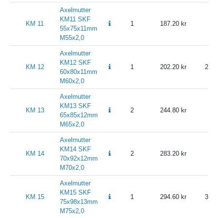
Axelmutter
KM11 SKF
KM 11
1
187.20
2
55x75x11mm
M55x2,0
Axelmutter
KM12 SKF
KM 12
1
202.20
252.
60x80x11mm
M60x2,0
Axelmutter
KM13 SKF
KM 13
2
244.80
3
65x85x12mm
M65x2,0
Axelmutter
KM14 SKF
KM 14
2
283.20
3
70x92x12mm
M70x2,0
Axelmutter
KM15 SKF
KM 15
1
294.60
368.
75x98x13mm
M75x2,0