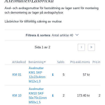
Axel- och avdragsmuttrar för fastsättning av lager samt för montering
och demontering av lager på avdragshylsor.
Låsbrickor för tillförlitlig säkring av muttrar.
Filtrera & sortera
Antal artiklar 40
Sida
1
av
2
Artikelkod
Benämning
Saldo
Pris exkl.moms
Pris inkl
Axelmutter
KM1 SKF
KM 01
5
57
71.
12x22x4mm
M12x1,0
Axelmutter
KM10 SKF
KM 10
2
173.40
216.
50x70x11mm
M50x1,5