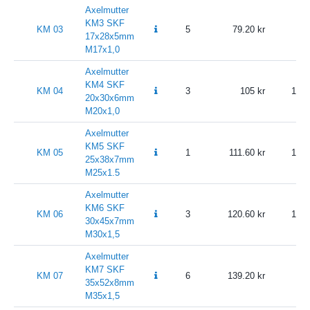
Axelmutter
KM3 SKF
KM 03
5
79.20
17x28x5mm
M17x1,0
Axelmutter
KM4 SKF
KM 04
3
105
131.
20x30x6mm
M20x1,0
Axelmutter
KM5 SKF
KM 05
1
111.60
139.
25x38x7mm
M25x1.5
Axelmutter
KM6 SKF
KM 06
3
120.60
150.
30x45x7mm
M30x1,5
Axelmutter
KM7 SKF
KM 07
6
139.20
1
35x52x8mm
M35x1,5