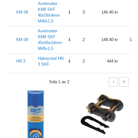
Axelmutter
KM8 SKF
KM 08
3
146.40
1
40x58x9mm
M40x1,5
Axelmutter
KM9 SKF
KM 09
2
149.40
186.
45x65x10mm
M45x1,5
Haknyckel HN
HN 3
2
444
5
3 SKF
Sida
1
av
2