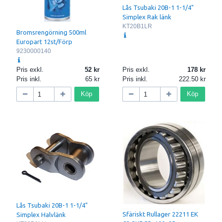
Lås Tsubaki 20B-1 1-1/4"
Simplex Rak länk
KT20B1LR
Bromsrengörning 500ml
Europart 12st/Förp
9230000140
Pris exkl.
52
Pris exkl.
178
Pris inkl.
65
Pris inkl.
222.50
Köp
Köp
Lås Tsubaki 20B-1 1-1/4"
Sfäriskt Rullager 22211 EK
Simplex Halvlänk