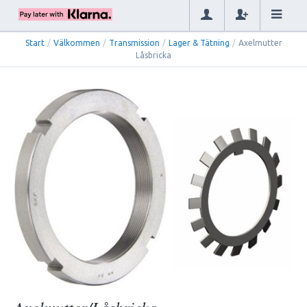
Start
/
Välkommen
/
Transmission
/
Lager & Tätning
/
Axelmutter
Låsbricka
Axelmutter/Låsbricka