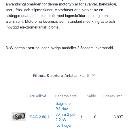
användningsområden för denna motortyp är för svarvar, bandsågar,
borr-, fräs- och slipmaskiner. Motorhuset är tillverkat av en
strängpressad aluminiumprofil med lagersköldar i pressgjuten
aluminium. Motorerna levereras som standard med klingfäste och
inbyggd elektromekanisk broms.
3kW normalt sett på lager, övriga modeller 2-3dagars leveranstid.
Filtrera & sortera
Antal artiklar 6
Artikelkod
Benämning
Saldo
Pris exkl.moms
Sågmotor
B3 Nav
30mm 2-pol
SAG 2 80 1
0
6 937
2,2kW
rot=höger