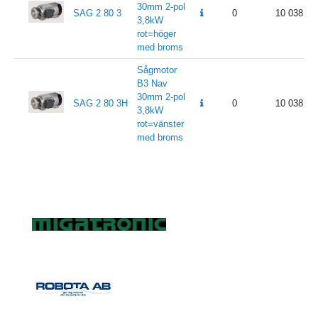
30mm 2-pol
SAG 2 80 3
0
10 038
3,8kW
rot=höger
med broms
Sågmotor
B3 Nav
30mm 2-pol
SAG 2 80 3H
0
10 038
3,8kW
rot=vänster
med broms