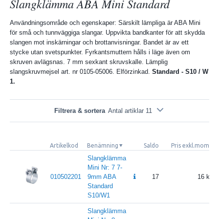
Slangklämma ABA Mini Standard
Användningsområde och egenskaper: Särskilt lämpliga är ABA Mini
för små och tunnväggiga slangar. Uppvikta bandkanter för att skydda
slangen mot inskärningar och brottanvisningar. Bandet är av ett
stycke utan svetspunkter. Fyrkantsmuttern hålls i läge även om
skruven avlägsnas. 7 mm sexkant skruvskalle. Lämplig
slangskruvmejsel art. nr 0105-05006. Elförzinkad.
Standard - S10 / W
1.
Filtrera & sortera
Antal artiklar 11
Artikelkod
Benämning
Saldo
Pris exkl.moms
Slangklämma
Mini Nr: 7 7-
010502201
9mm ABA
17
16
Standard
S10/W1
Slangklämma