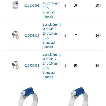
15,5-13,5mm
010502391
59
20
ABA
Standard
S10/W1
Slangklämma
Mini Nr:16
16,5-15,5mm
010502417
7
16
ABA
Standard
S10/W1
Slangklämma
Mini Nr:17
17,5-16,5mm
010502433
15
16
ABA
Standard
S10/W1