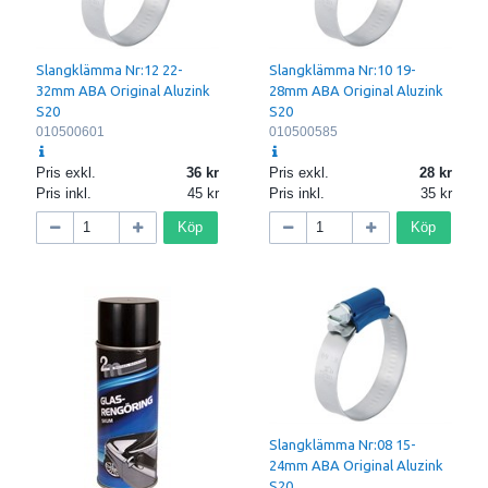
Slangklämma Nr:12 22-
Slangklämma Nr:10 19-
32mm ABA Original Aluzink
28mm ABA Original Aluzink
S20
S20
010500601
010500585
Pris exkl.
36
Pris exkl.
28
Pris inkl.
45
Pris inkl.
35
Köp
Köp
Slangklämma Nr:08 15-
24mm ABA Original Aluzink
S20