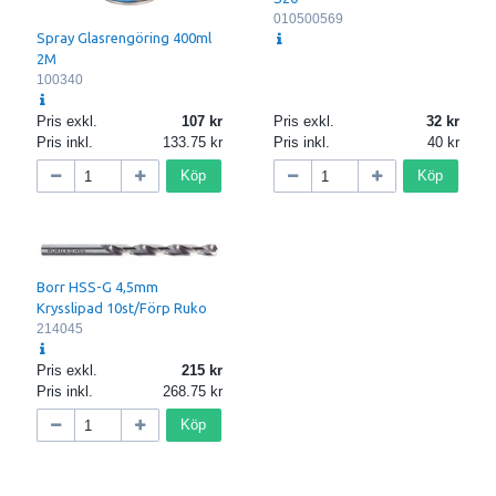
010500569
Spray Glasrengöring 400ml
2M
100340
Pris exkl.
107
Pris exkl.
32
Pris inkl.
133.75
Pris inkl.
40
Köp
Köp
Borr HSS-G 4,5mm
Krysslipad 10st/Förp Ruko
214045
Pris exkl.
215
Pris inkl.
268.75
Köp