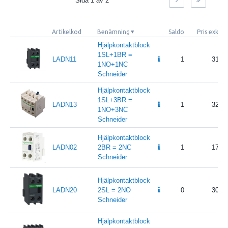
Sida
1
av
2
Artikelkod
Benämning
Saldo
Pris exkl.
Hjälpkontaktblock
1SL+1BR =
LADN11
1
316.8
1NO+1NC
Schneider
Hjälpkontaktblock
1SL+3BR =
LADN13
1
325.2
1NO+3NC
Schneider
Hjälpkontaktblock
LADN02
2BR = 2NC
1
175.2
Schneider
Hjälpkontaktblock
LADN20
2SL = 2NO
0
309.6
Schneider
Hjälpkontaktblock