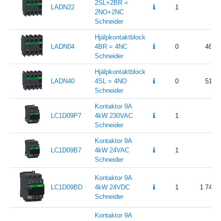
2SL+2BR =
LADN22
1
51
2NO+2NC
Schneider
Hjälpkontaktblock
LADN04
4BR = 4NC
0
489.6
Schneider
Hjälpkontaktblock
LADN40
4SL = 4NO
0
518.4
Schneider
Kontaktor 9A
LC1D09P7
4kW 230VAC
1
84
Schneider
Kontaktor 9A
LC1D09B7
4kW 24VAC
1
87
Schneider
Kontaktor 9A
LC1D09BD
4kW 24VDC
1
1 749.
Schneider
Kontaktor 9A