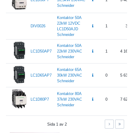
Schneider
Kontaktor 50A
22kW 12VDC
DIV0026
1
3 1
LC1D50AJD
Schneider
Kontaktor 50A
LC1D50AP7
22kW 230VAC
1
4 165.
Schneider
Kontaktor 65A
LC1D65AP7
30kW 230VAC
0
5 637.
Schneider
Kontaktor 80A
LC1D80P7
37kW 230VAC
0
7 627.
Schneider
Sida
1
av
2