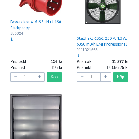
Fasväxlare 416-6 3+N+J 16A
Stickpropp
150024
Stallfläkt 6S56, 230 V, 1,3 A,
6350 m3/h EMI Professional
0111321656
Pris exkl.
156
Pris exkl.
11 277
Pris inkl.
195
Pris inkl.
14 096.25
Köp
Köp