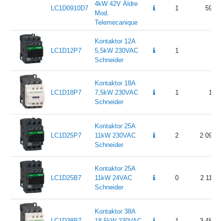
4kW 42V Äldre
LC1D0910D7
1
597.6
Mod.
Telemecanique
Kontaktor 12A
LC1D12P7
5,5kW 230VAC
1
89
Schneider
Kontaktor 18A
LC1D18P7
7,5kW 230VAC
1
1 2
Schneider
Kontaktor 25A
LC1D25P7
11kW 230VAC
2
2 092.
Schneider
Kontaktor 25A
LC1D25B7
11kW 24VAC
0
2 114.
Schneider
Kontaktor 38A
LC1D38P7
18,5kW 230VAC
1
3 489.