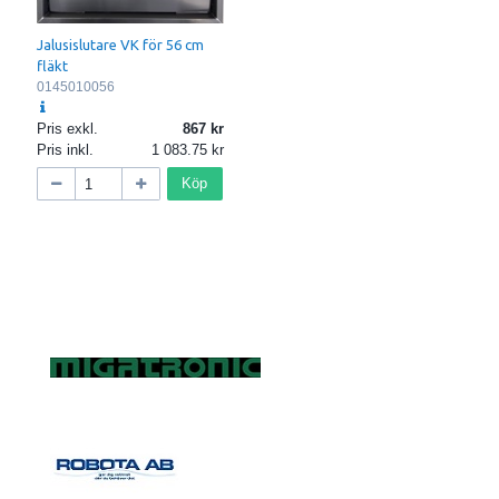
Jalusislutare VK för 56 cm
fläkt
0145010056
Pris exkl.
867
Pris inkl.
1 083.75
Köp