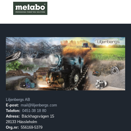
Liljenbergs AB
E-post:
mail@liljenbergs.com
Telefon:
0451-38 18 80
Adress:
Bäckhagsvägen 15
28133 Hässleholm
Org.nr:
556169-5379