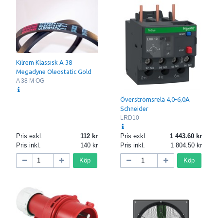
Kilrem Klassisk A 38
Megadyne Oleostatic Gold
A 38 M OG
Överströmsrelä 4,0-6,0A
Schneider
LRD10
Pris exkl.
112
Pris exkl.
1 443.60
Pris inkl.
140
Pris inkl.
1 804.50
Köp
Köp