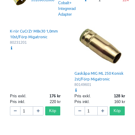
Cobalt+
Integrerad
Adapter
K-rör CuCrZr M8x30 1,0mm
10st/Förp Migatronic
80231201
Gaskåpa MIG ML 250 Konisk
2st/Förp Migatronic
80149601
Pris exkl.
176
Pris exkl.
128
Pris inkl.
220
Pris inkl.
160
Köp
Köp