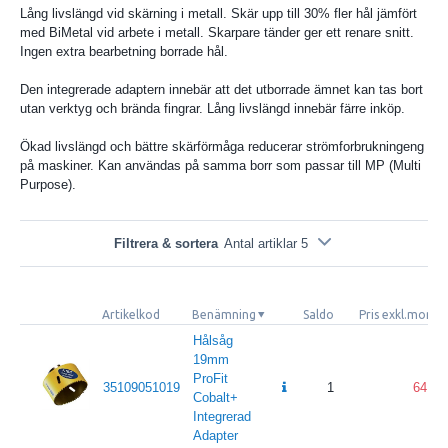
Lång livslängd vid skärning i metall. Skär upp till 30% fler hål jämfört
med BiMetal vid arbete i metall. Skarpare tänder ger ett renare snitt.
Ingen extra bearbetning borrade hål.
Den integrerade adaptern innebär att det utborrade ämnet kan tas bort
utan verktyg och brända fingrar. Lång livslängd innebär färre inköp.
Ökad livslängd och bättre skärförmåga reducerar strömforbrukningeng
på maskiner. Kan användas på samma borr som passar till MP (Multi
Purpose).
Filtrera & sortera
Antal artiklar 5
Artikelkod
Benämning
Saldo
Pris exkl.moms
Hålsåg
19mm
ProFit
35109051019
1
64
Cobalt+
Integrerad
Adapter