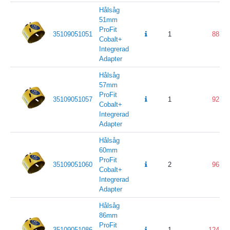
Hålsåg
51mm
ProFit
35109051051
1
88
Cobalt+
Integrerad
Adapter
Hålsåg
57mm
ProFit
35109051057
1
92
Cobalt+
Integrerad
Adapter
Hålsåg
60mm
ProFit
35109051060
2
96
Cobalt+
Integrerad
Adapter
Hålsåg
86mm
ProFit
35109051086
1
124