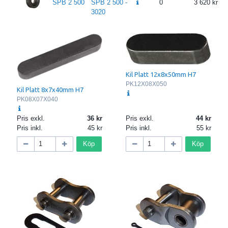
SPB 2 500
SPB 2 500 -
0
3 620
3020
Kil Platt 12x8x50mm H7
PK12X08X050
Kil Platt 8x7x40mm H7
PK08X07X040
Pris exkl.
36
Pris exkl.
44
Pris inkl.
45
Pris inkl.
55
Köp
Köp