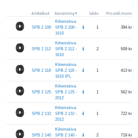
Artikelkod
Benämning
Saldo
Pris exkl.moms
P
Kilremskiva
SPB 2 100
SPB 2 100 -
1
394
1610
Kilremskiva
SPB 2 112
SPB 2 112 -
2
509
1610
Kilremskiva
SPB 2 118
SPB 2 118 -
1
413
1610 IPL
Kilremskiva
SPB 2 125
SPB 2 125 -
1
562
2012
Kilremskiva
SPB 2 132
SPB 2 132 -
1
722
2012
Kilremskiva
SPB 2 140
SPB 2 140 -
2
719