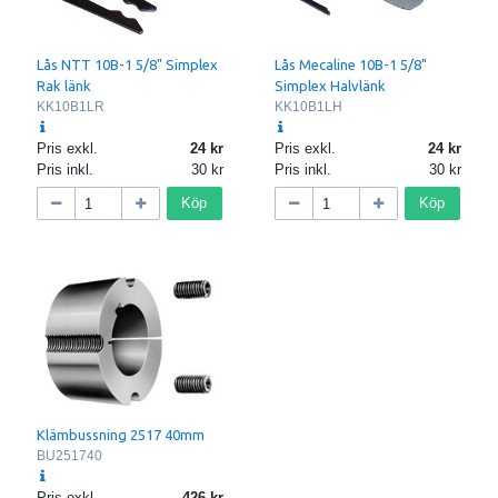
Lås NTT 10B-1 5/8" Simplex
Lås Mecaline 10B-1 5/8"
Rak länk
Simplex Halvlänk
KK10B1LR
KK10B1LH
Pris exkl.
24
Pris exkl.
24
Pris inkl.
30
Pris inkl.
30
Köp
Köp
Klämbussning 2517 40mm
BU251740
Pris exkl.
426