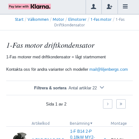
Start
/
Välkommen
/
Motor
/
Elmotorer
/
1-Fas motor
/
1-Fas
Driftkondensator
1-Fas motor driftkondensator
1-Fas motorer med driftkondensator = lågt startmoment
Kontakta oss för andra varianter och modeller
mail@liljenbergs.com
Filtrera & sortera
Antal artiklar 22
Sida
1
av
2
Artikelkod
Benämning
Montage
1-F B14 2-P
0,18kW MY2-