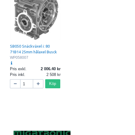
SB050 Snäckväxel i: 80
71B14 25mm hålaxel Busck
WP058007
Pris exkl.
2 006.40
Pris inkl.
2 508
Köp