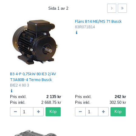
Sida
1
av
2
Fläns B14 ME/MS 71 Busck
83R071B14
B3 4-P 0,75kW 80 IE3 2/4V
T3A80B-4 Termo Busck
BIE2 4 80 3
Pris exkl.
2 135
Pris exkl.
242
Pris inkl.
2 668.75
Pris inkl.
302.50
Köp
Köp