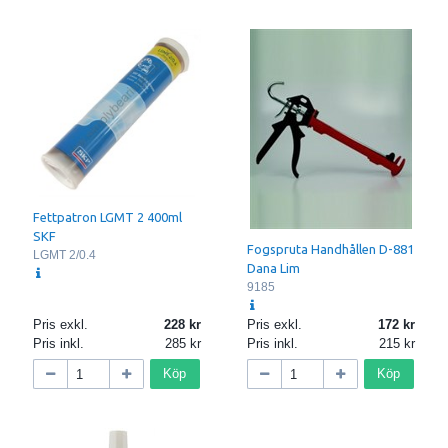
Fettpatron LGMT 2 400ml
SKF
Fogspruta Handhållen D-881
LGMT 2/0.4
Dana Lim
9185
Pris exkl.
228
Pris exkl.
172
Pris inkl.
285
Pris inkl.
215
Köp
Köp