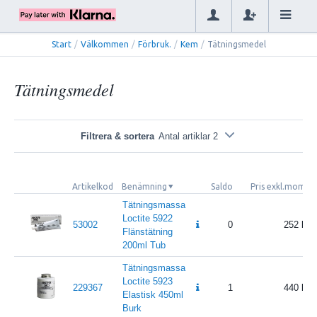
Start
/
Välkommen
/
Förbruk.
/
Kem
/
Tätningsmedel
Tätningsmedel
Filtrera & sortera
Antal artiklar 2
Artikelkod
Benämning
Saldo
Pris exkl.moms
Tätningsmassa
Loctite 5922
53002
0
252
Flänstätning
200ml Tub
Tätningsmassa
Loctite 5923
229367
1
440
Elastisk 450ml
Burk