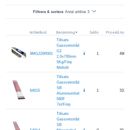
Filtrera & sortera
Antal artiklar 3
Artikelkod
Benämning
Saldo
Pris exkl.moms
Tillsats
Gassvetstråd
G2
9MG220R001
1
496
2,0x700mm
5Kg/Förp
Meltolit
Tillsats
Gassvetstråd
SB
64015
1
332
Aluminiumlod
580F
7st/Förp
Tillsats
Gassvetstråd
SB