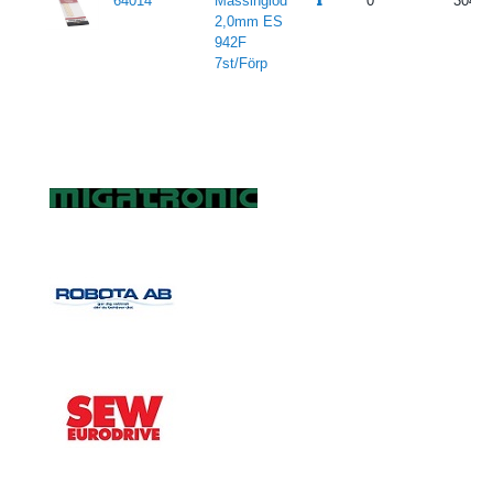
64014
Mässinglod
0
304
2,0mm ES
942F
7st/Förp