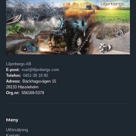
Liljenbergs AB
E-post:
mail@liljenbergs.com
Telefon:
0451-38 18 80
Adress:
Bäckhagsvägen 15
28133 Hässleholm
Org.nr:
556169-5379
Meny
Utförsäljning
Kontakt