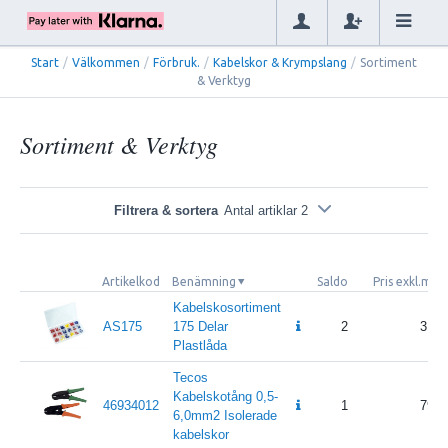
Start
/
Välkommen
/
Förbruk.
/
Kabelskor & Krympslang
/
Sortiment
& Verktyg
Sortiment & Verktyg
Filtrera & sortera
Antal artiklar 2
Artikelkod
Benämning
Saldo
Pris exkl.mo
Kabelskosortiment
AS175
175 Delar
2
316
Plastlåda
Tecos
Kabelskotång 0,5-
46934012
1
796
6,0mm2 Isolerade
kabelskor