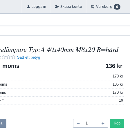
Logga in
Skapa konto
Varukorg
0
nsdämpare Typ:A 40x40mm M8x20 B=hård
Sätt ett betyg
l. moms
136
s
170
 moms
136
moms
170
olm
19
ga
Köp