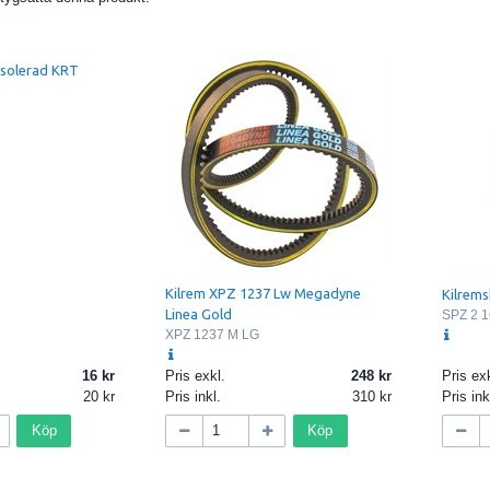
isolerad KRT
Kilrem XPZ 1237 Lw Megadyne
Kilrems
Linea Gold
SPZ 2 1
XPZ 1237 M LG
16
Pris exkl.
248
Pris exk
20
Pris inkl.
310
Pris ink
Köp
Köp