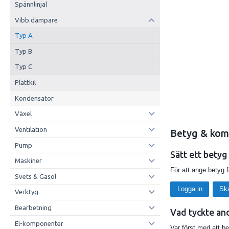
Spännlinjal
Vibb.dämpare
Typ A
Typ B
Typ C
Plattkil
Kondensator
Växel
Ventilation
Betyg & kom
Pump
Sätt ett betyg
Maskiner
För att ange betyg 
Svets & Gasol
Logga in
Sk
Verktyg
Bearbetning
Vad tyckte an
El-komponenter
Var först med att b