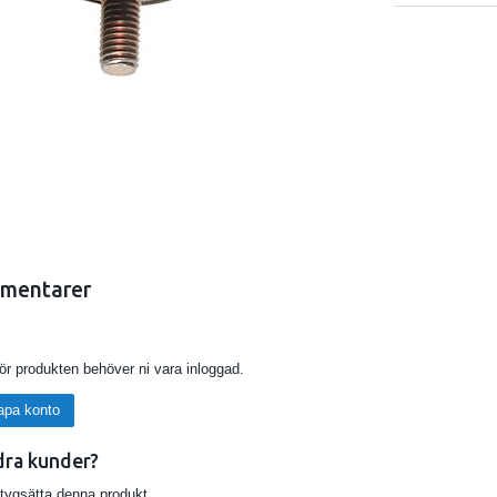
mentarer
för produkten behöver ni vara inloggad.
apa konto
dra kunder?
etygsätta denna produkt.