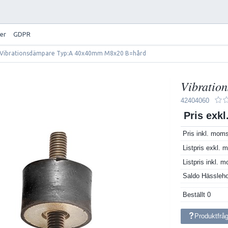
er
GDPR
Vibrationsdämpare Typ:A 40x40mm M8x20 B=hård
Vibratio
42404060
Pris exk
Pris inkl. mom
Listpris exkl.
Listpris inkl. 
Saldo Hässleh
Beställt
0
Produktfrå