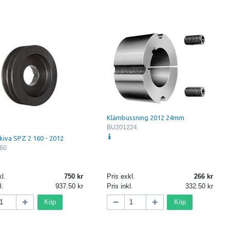
Klämbussning 2012 24mm
BU201224
kiva SPZ 2 160 - 2012
60
l.
750
Pris exkl.
266
l.
937.50
Pris inkl.
332.50
Köp
Köp