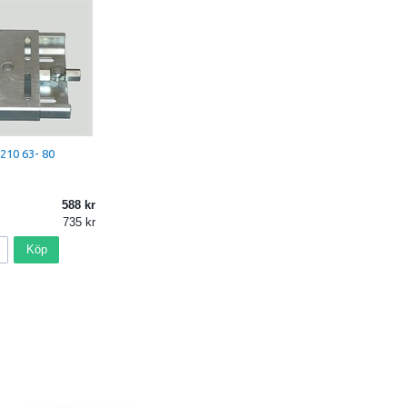
210 63- 80
588
735
Köp